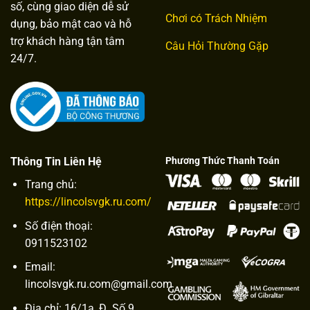
số, cùng giao diện dễ sử
Chơi có Trách Nhiệm
dụng, bảo mật cao và hỗ
trợ khách hàng tận tâm
Câu Hỏi Thường Gặp
24/7.
Thông Tin Liên Hệ
Phương Thức Thanh Toán
Trang chủ:
https://lincolsvgk.ru.com/
Số điện thoại:
0911523102
Email:
lincolsvgk.ru.com@gmail.com
Địa chỉ: 16/1a, Đ. Số 9,