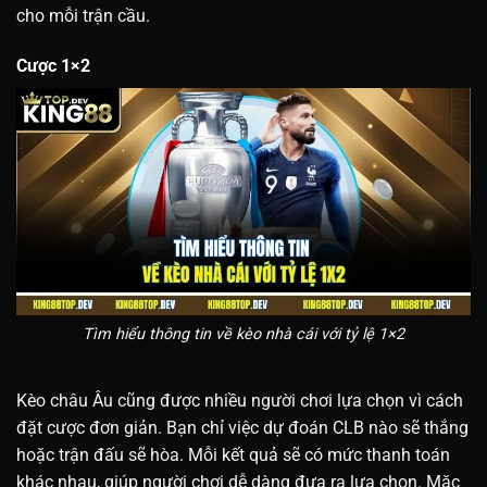
cho mỗi trận cầu.
Cược 1×2
Tìm hiểu thông tin về kèo nhà cái với tỷ lệ 1×2
Kèo châu Âu cũng được nhiều người chơi lựa chọn vì cách
đặt cược đơn giản. Bạn chỉ việc dự đoán CLB nào sẽ thắng
hoặc trận đấu sẽ hòa. Mỗi kết quả sẽ có mức thanh toán
khác nhau, giúp người chơi dễ dàng đưa ra lựa chọn. Mặc