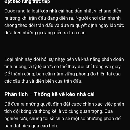
Đặt kèo rung trực tiếp
Cược rung là loại
kèo nhà cái
hấp dẫn nhất vì chúng diễn
ra trong khi trận đấu đang diễn ra. Người chơi cần nhanh
chóng theo dõi trận đấu và đưa ra quyết định ngay lập tức
dựa trên những gì đang diễn ra trên sân.
Loại hình này đòi hỏi sự nhạy bén và khả năng phán đoán
tình huống, vì tỷ lệ cược có thể thay đổi chỉ trong vài giây.
Để thành công, bạn cần nắm vững phong độ hiện tại của
các cầu thủ và diễn biến của trận đấu.
Phân tích – Thống kê về kèo nhà cái
Để đưa ra những quyết định đặt cược chính xác, việc phân
tích đội bóng và thống kê là vô cùng quan trọng. Qua
nghiên cứu, chúng tôi sẽ chia sẻ một số phương pháp để
bạn đạt hiệu quả cao hơn: