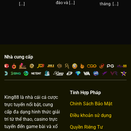
đáo và [...]
[...]
tháng. [...]
Nhà cung cấp
Tính Hợp Pháp
King88 là nhà cái cá cược
Chính Sách Bảo Mật
trực tuyến nổi bật, cung
cấp đa dạng hình thức giải
Điều khoản sử dụng
trí từ thể thao, casino trực
tuyến đến game bài và xổ
Quyền Riêng Tư