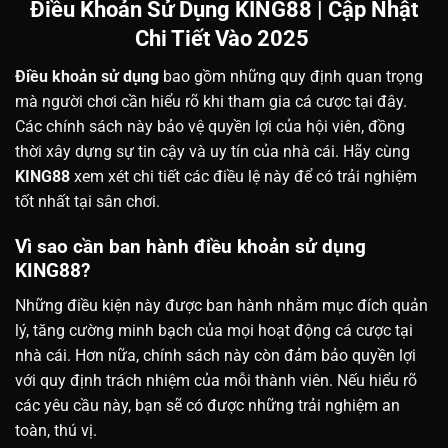
Điều Khoản Sử Dụng KING88 | Cập Nhật
Chi Tiết Vào 2025
Điều khoản sử dụng
bao gồm những quy định quan trọng
mà người chơi cần hiểu rõ khi tham gia cá cược tại đây.
Các chính sách này bảo vệ quyền lợi của hội viên, đồng
thời xây dựng sự tin cậy và uy tín của nhà cái. Hãy cùng
KING88
xem xét chi tiết các điều lệ này để có trải nghiệm
tốt nhất tại sân chơi.
Vì sao cần ban hành điều khoản sử dụng
KING88?
Những điều kiện này được ban hành nhằm mục đích quản
lý, tăng cường minh bạch của mọi hoạt động cá cược tại
nhà cái. Hơn nữa, chính sách này còn đảm bảo quyền lợi
với quy định trách nhiệm của mỗi thành viên. Nếu hiểu rõ
các yêu cầu này, bạn sẽ có được những trải nghiệm an
toàn, thú vị.