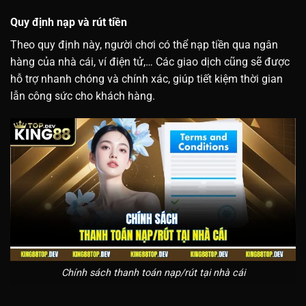
Quy định nạp và rút tiền
Theo quy định này, người chơi có thể nạp tiền qua ngân
hàng của nhà cái, ví điện tử,… Các giao dịch cũng sẽ được
hỗ trợ nhanh chóng và chính xác, giúp tiết kiệm thời gian
lẫn công sức cho khách hàng.
Chính sách thanh toán nạp/rút tại nhà cái