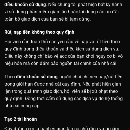
điều khoản sử dụng
. Nếu chúng tôi phát hiện bất kỳ hành
vi sử dụng phần mềm gian lận hoặc lợi dụng các ưu đãi
toàn bộ giao dịch của bạn sẽ bị tạm dừng.
Rút, nạp tiền không theo quy định
Hội viên cần tuân thủ các yêu cầu về nạp và rút tiền theo
quy định trong điều khoản và điều kiện sử dụng dịch vụ.
Điều này không chỉ bảo vệ acc của bạn khỏi nguy cơ bị vô
hiệu hóa mà còn đảm bảo nguồn tài chính của nhà cái.
Theo
điều khoản sử dụng
, người chơi chỉ nên nạp/rút tiền
trong giới hạn được nhà cái quy định. Nếu phát hiện gian
lận trong quá trình giao dịch, hội viên sẽ bị xử phạt theo
quy định. Đồng thời cấm sử dụng các dịch vụ do hệ thống
nhà cái cung cấp.
Tạo 2 tài khoản
Đây được xem là hành vi gian lận có chủ đích và bị cấm