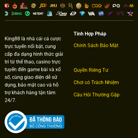
Tính Hợp Pháp
King88 là nhà cái cá cược
Chính Sách Bảo Mật
trực tuyến nổi bật, cung
cấp đa dạng hình thức giải
Điều khoản sử dụng
trí từ thể thao, casino trực
tuyến đến game bài và xổ
Quyền Riêng Tư
số, cùng giao diện dễ sử
Chơi có Trách Nhiệm
dụng, bảo mật cao và hỗ
trợ khách hàng tận tâm
Câu Hỏi Thường Gặp
24/7.