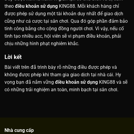
theo
điều khoản sử dụng
KING88. Mỗi khách hàng chỉ
được phép sử dụng một tài khoản duy nhất để giao dịch
cũng như cá cược tại sân chơi. Qua đó góp phần đảm bảo
tính công bằng cho cộng đồng người chơi. Vì vậy, nếu cố
tình tạo nhiều acc, hội viên sẽ vi phạm điều khoản, phải
chịu những hình phạt nghiêm khắc.
Lời kết
Bài viết trên đã trình bày rõ những điều được phép và
không được phép khi tham gia giao dịch tại nhà cái. Hy
vọng bạn đã nắm vững
điều khoản sử dụng
KING88 và sẽ
có những trải nghiệm an toàn, minh bạch tại sân chơi.
Nhà cung cấp