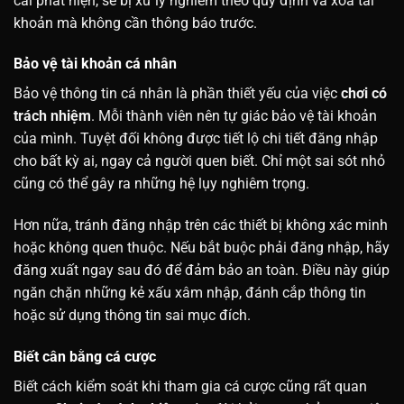
cái phát hiện, sẽ bị xử lý nghiêm theo quy định và xóa tài
khoản mà không cần thông báo trước.
Bảo vệ tài khoản cá nhân
Bảo vệ thông tin cá nhân là phần thiết yếu của việc
chơi có
trách nhiệm
. Mỗi thành viên nên tự giác bảo vệ tài khoản
của mình. Tuyệt đối không được tiết lộ chi tiết đăng nhập
cho bất kỳ ai, ngay cả người quen biết. Chỉ một sai sót nhỏ
cũng có thể gây ra những hệ lụy nghiêm trọng.
Hơn nữa, tránh đăng nhập trên các thiết bị không xác minh
hoặc không quen thuộc. Nếu bắt buộc phải đăng nhập, hãy
đăng xuất ngay sau đó để đảm bảo an toàn. Điều này giúp
ngăn chặn những kẻ xấu xâm nhập, đánh cắp thông tin
hoặc sử dụng thông tin sai mục đích.
Biết cân bằng cá cược
Biết cách kiểm soát khi tham gia cá cược cũng rất quan