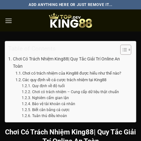
Bỏ
ADD ANYTHING HERE OR JUST REMOVE IT...
qua
nội
dung
Table of Contents
Chơi Có Trách Nhiệm King88| Quy Tắc Giải Trí Online An
Toàn
Chơi có trách nhiệm của King88 được hiểu như thế nào?
Các quy định về cá cược trách nhiệm tại King88
Quy định về độ tuổi
Chơi có trách nhiệm – Cung cấp dữ liệu thật chuẩn
Nghiêm cấm gian lận
Bảo vệ tài khoản cá nhân
Biết cân bằng cá cược
Tuân thủ điều khoản
Chơi Có Trách Nhiệm King88| Quy Tắc Giải