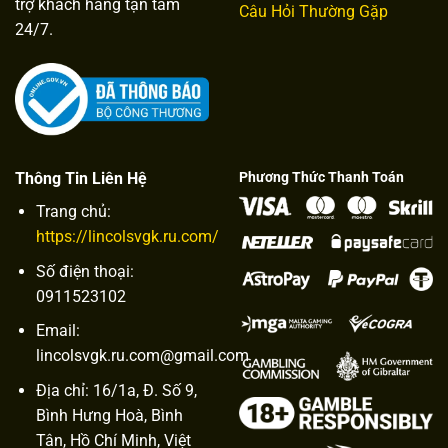
trợ khách hàng tận tâm
Câu Hỏi Thường Gặp
24/7.
Thông Tin Liên Hệ
Phương Thức Thanh Toán
Trang chủ:
https://lincolsvgk.ru.com/
Số điện thoại:
0911523102
Email:
lincolsvgk.ru.com@gmail.com
Địa chỉ: 16/1a, Đ. Số 9,
Bình Hưng Hoà, Bình
Tân, Hồ Chí Minh, Việt