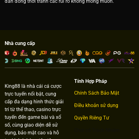
đắn đồng thời tránh các rủi ro không mong muốn.
Nhà cung cấp
Tính Hợp Pháp
King88 là nhà cái cá cược
Chính Sách Bảo Mật
trực tuyến nổi bật, cung
cấp đa dạng hình thức giải
Điều khoản sử dụng
trí từ thể thao, casino trực
tuyến đến game bài và xổ
Quyền Riêng Tư
số, cùng giao diện dễ sử
Chơi có Trách Nhiệm
dụng, bảo mật cao và hỗ