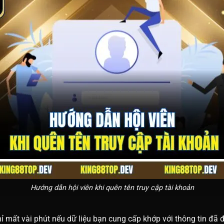
Hướng dẫn hội viên khi quên tên truy cập tài khoản
ỉ mất vài phút nếu dữ liệu bạn cung cấp khớp với thông tin đã đ