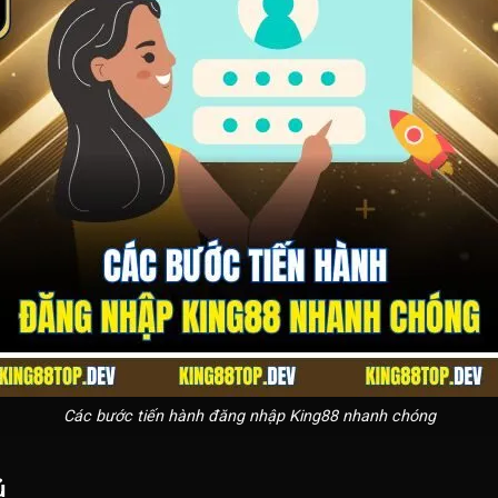
Các bước tiến hành đăng nhập King88 nhanh chóng
hủ