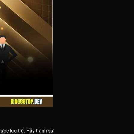
ược lưu trữ. Hãy tránh sử