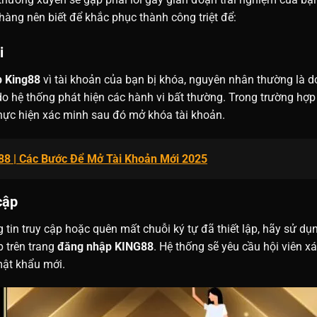
ng nên biết để khắc phục thành công triệt để:
i
 King88
vì tài khoản của bạn bị khóa, nguyên nhân thường là do
do hệ thống phát hiện các hành vi bất thường. Trong trường hợp n
thực hiện xác minh sau đó mở khóa tài khoản.
8 | Các Bước Để Mở Tài Khoản Mới 2025
cập
 tin truy cập hoặc quên mất chuỗi ký tự đã thiết lập, hãy sử dụ
p trên trang
đăng nhập KING88
. Hệ thống sẽ yêu cầu hội viên x
mật khẩu mới.