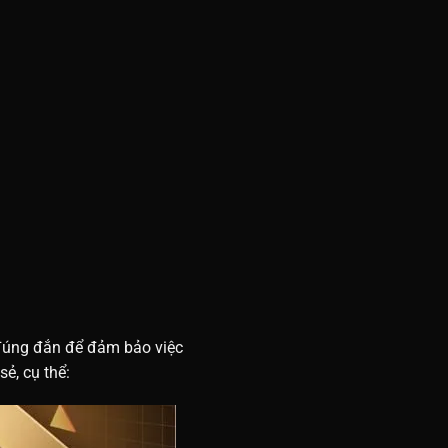
 đúng đắn để đảm bảo việc
ẻ, cụ thể: