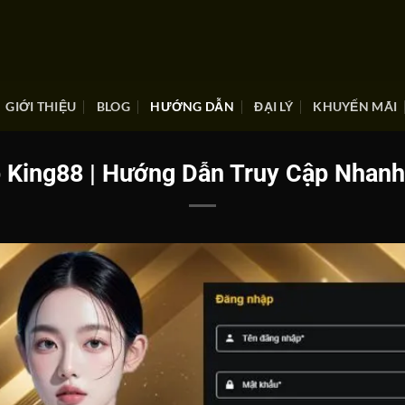
GIỚI THIỆU
BLOG
HƯỚNG DẪN
ĐẠI LÝ
KHUYẾN MÃI
 King88 | Hướng Dẫn Truy Cập Nhanh 