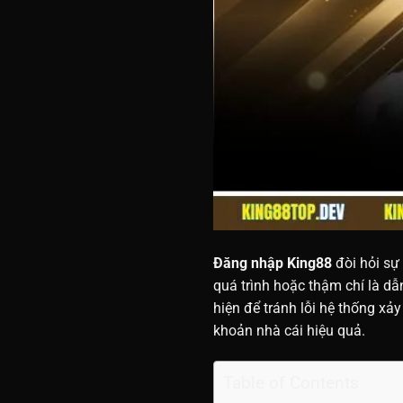
Đăng nhập
King88
đòi hỏi sự 
quá trình hoặc thậm chí là 
hiện để tránh lỗi hệ thống xảy
khoản nhà cái hiệu quả.
Table of Contents