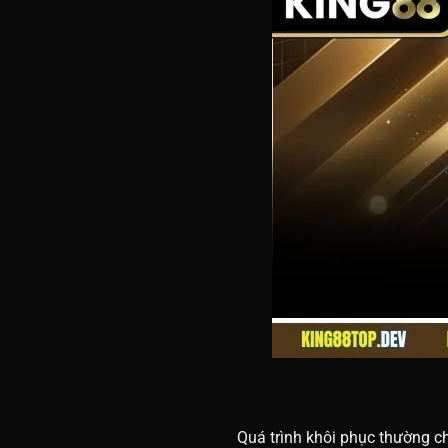
Quá trình khôi phục thường ch