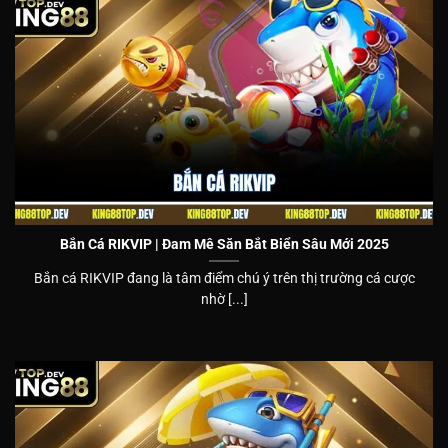
Bắn Cá RIKVIP | Đam Mê Săn Bắt Biển Sâu Mới 2025
Bắn cá RIKVIP đang là tâm điểm chú ý trên thị trường cá cược
nhờ [...]