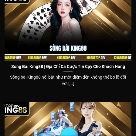
Sòng Bài King88 | Địa Chỉ Cá Cược Tin Cậy Cho Khách Hàng
Sòng bài King88 nổi bật như một điểm đến không thể bỏ lỡ đối
với [...]