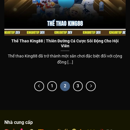
Thể Thao King88 | Thiên Đường Cá Cược Sôi Động Cho Hội
Viên
Thể thao King88 đã trở thành một sân chơi đặc biệt đối với cộng
đồng [...]
1
2
3
Nhà cung cấp